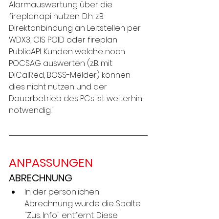
Alarmauswertung über die 
fireplan.api nutzen. D.h. z.B. 
Direktanbindung an Leitstellen per 
WDX3, CIS POID oder fireplan 
PublicAPI. Kunden welche noch 
POCSAG auswerten (z.B. mit 
DiCalRed, BOSS-Melder) können 
dies nicht nutzen und der 
Dauerbetrieb des PCs ist weiterhin 
notwendig."
ANPASSUNGEN
ABRECHNUNG
In der persönlichen 
Abrechnung wurde die Spalte 
"Zus. Info" entfernt. Diese 