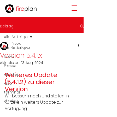
Beitrag
Alle Beiträge
fireplan
Alle Beiträge
29. Juli 2024
Version 5.4.1.x
News
Aktualisiert:
13. Aug. 2024
Presse
Weiteres Update 
.desktop
(5.4.1.2) zu dieser 
.app
Version
.terminal
Wir bessern nach und stellen in 
.display
Kürze ein weiters Update zur 
Verfügung: